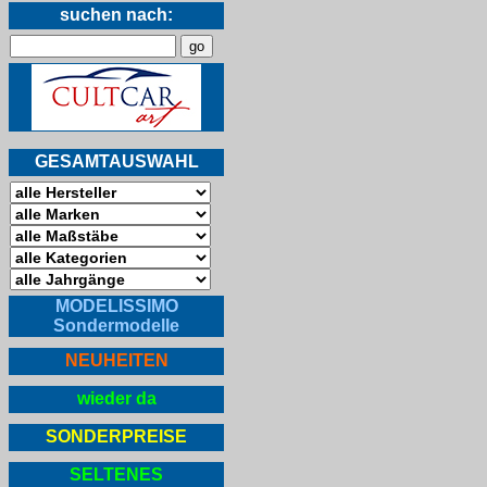
suchen nach:
GESAMTAUSWAHL
MODELISSIMO
Sondermodelle
NEUHEITEN
wieder da
SONDERPREISE
SELTENES