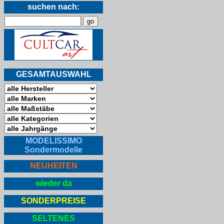
suchen nach:
GESAMTAUSWAHL
MODELISSIMO
Sondermodelle
NEUHEITEN
wieder da
SONDERPREISE
SELTENES