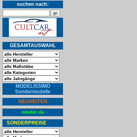
suchen nach:
GESAMTAUSWAHL
MODELISSIMO
Sondermodelle
NEUHEITEN
wieder da
SONDERPREISE