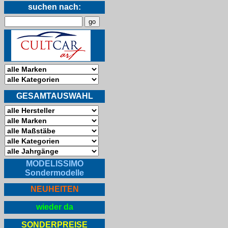
suchen nach:
GESAMTAUSWAHL
MODELISSIMO
Sondermodelle
NEUHEITEN
wieder da
SONDERPREISE