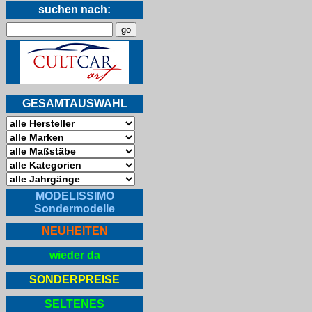
suchen nach:
GESAMTAUSWAHL
MODELISSIMO
Sondermodelle
NEUHEITEN
wieder da
SONDERPREISE
SELTENES