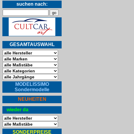
suchen nach:
GESAMTAUSWAHL
MODELISSIMO
Sondermodelle
NEUHEITEN
wieder da
SONDERPREISE