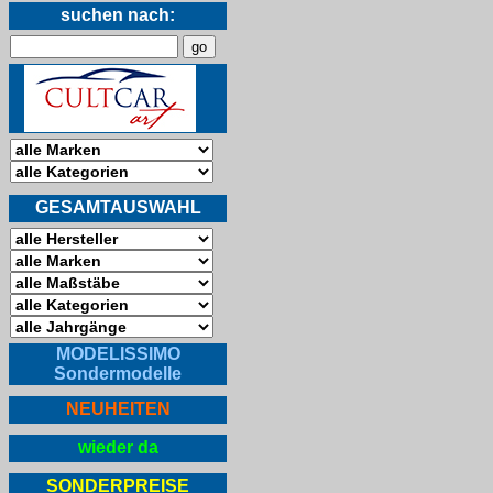
suchen nach:
GESAMTAUSWAHL
MODELISSIMO
Sondermodelle
NEUHEITEN
wieder da
SONDERPREISE