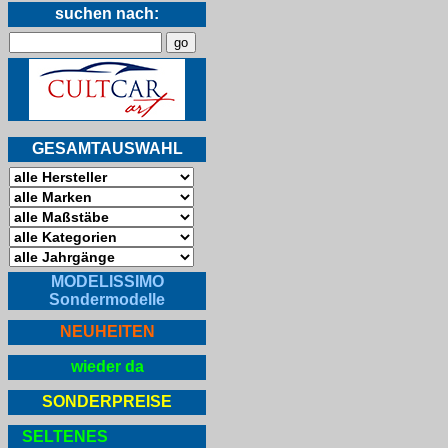
suchen nach:
GESAMTAUSWAHL
MODELISSIMO
Sondermodelle
NEUHEITEN
wieder da
SONDERPREISE
SELTENES