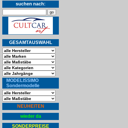
suchen nach:
GESAMTAUSWAHL
MODELISSIMO
Sondermodelle
NEUHEITEN
wieder da
SONDERPREISE