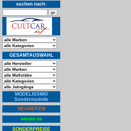
suchen nach:
GESAMTAUSWAHL
MODELISSIMO
Sondermodelle
NEUHEITEN
wieder da
SONDERPREISE