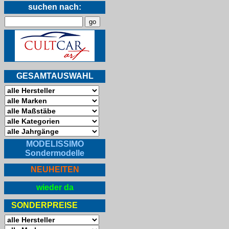
suchen nach:
GESAMTAUSWAHL
MODELISSIMO
Sondermodelle
NEUHEITEN
wieder da
SONDERPREISE