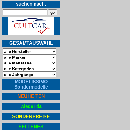
suchen nach:
GESAMTAUSWAHL
MODELISSIMO
Sondermodelle
NEUHEITEN
wieder da
SONDERPREISE
SELTENES