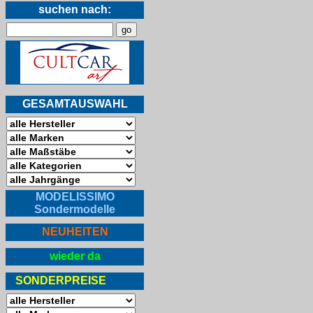
suchen nach:
GESAMTAUSWAHL
MODELISSIMO
Sondermodelle
NEUHEITEN
wieder da
SONDERPREISE