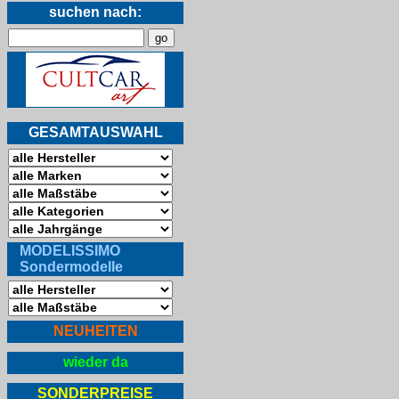
suchen nach:
GESAMTAUSWAHL
MODELISSIMO
Sondermodelle
NEUHEITEN
wieder da
SONDERPREISE