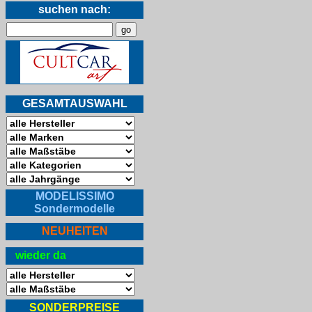
suchen nach:
GESAMTAUSWAHL
MODELISSIMO
Sondermodelle
NEUHEITEN
wieder da
SONDERPREISE