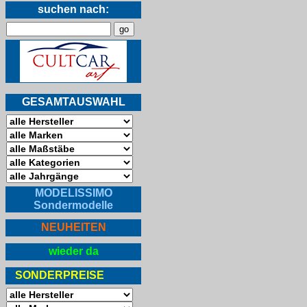
suchen nach:
GESAMTAUSWAHL
MODELISSIMO
Sondermodelle
NEUHEITEN
wieder da
SONDERPREISE