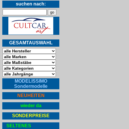
suchen nach:
GESAMTAUSWAHL
MODELISSIMO
Sondermodelle
NEUHEITEN
wieder da
SONDERPREISE
SELTENES