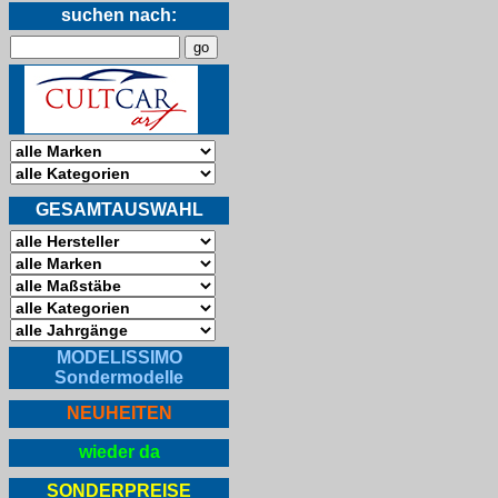
suchen nach:
GESAMTAUSWAHL
MODELISSIMO
Sondermodelle
NEUHEITEN
wieder da
SONDERPREISE