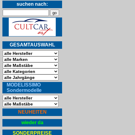
suchen nach:
GESAMTAUSWAHL
MODELISSIMO
Sondermodelle
NEUHEITEN
wieder da
SONDERPREISE