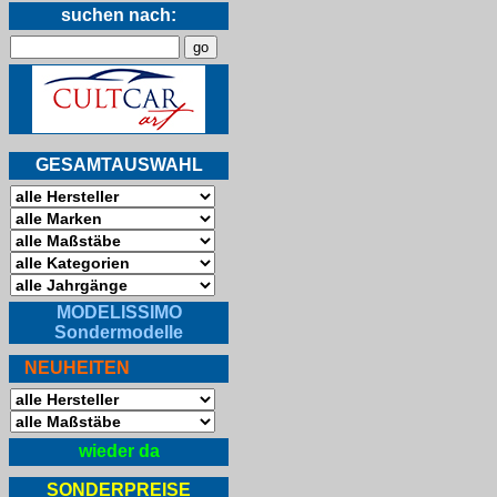
suchen nach:
GESAMTAUSWAHL
MODELISSIMO
Sondermodelle
NEUHEITEN
wieder da
SONDERPREISE