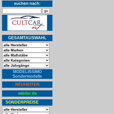
suchen nach:
GESAMTAUSWAHL
MODELISSIMO
Sondermodelle
NEUHEITEN
wieder da
SONDERPREISE