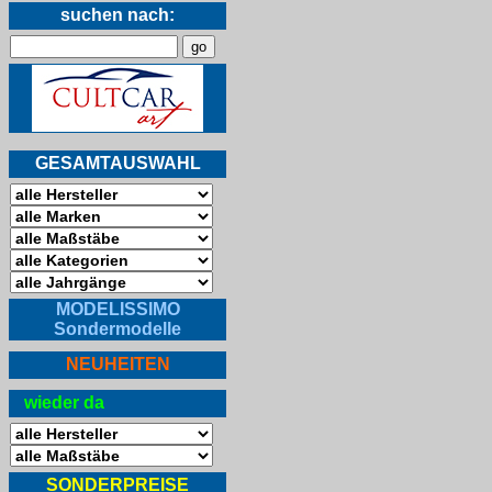
suchen nach:
GESAMTAUSWAHL
MODELISSIMO
Sondermodelle
NEUHEITEN
wieder da
SONDERPREISE