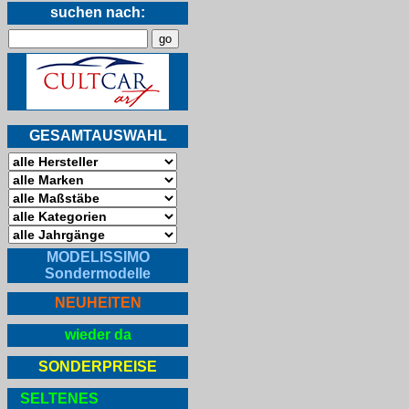
suchen nach:
GESAMTAUSWAHL
MODELISSIMO
Sondermodelle
NEUHEITEN
wieder da
SONDERPREISE
SELTENES