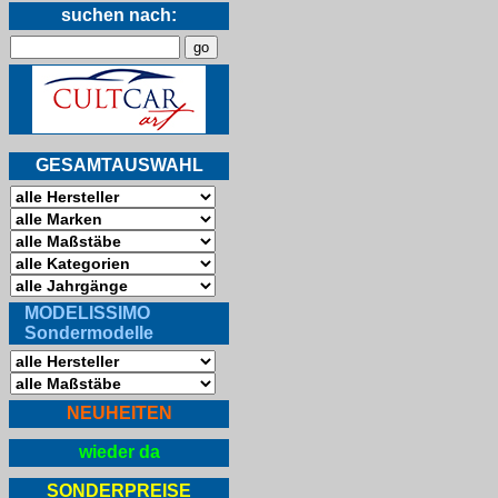
suchen nach:
GESAMTAUSWAHL
MODELISSIMO
Sondermodelle
NEUHEITEN
wieder da
SONDERPREISE