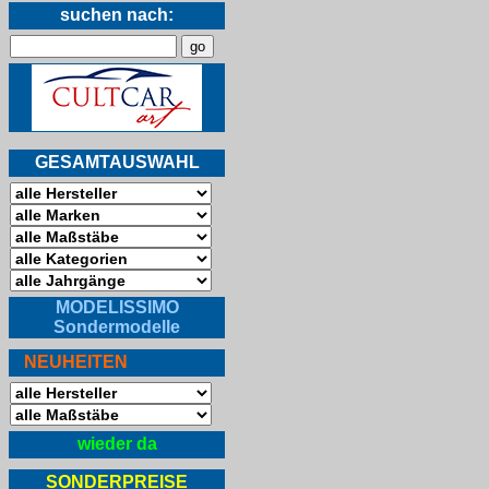
suchen nach:
GESAMTAUSWAHL
MODELISSIMO
Sondermodelle
NEUHEITEN
wieder da
SONDERPREISE