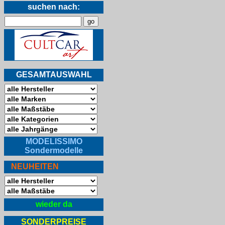
suchen nach:
GESAMTAUSWAHL
MODELISSIMO
Sondermodelle
NEUHEITEN
wieder da
SONDERPREISE