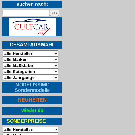
suchen nach:
GESAMTAUSWAHL
MODELISSIMO
Sondermodelle
NEUHEITEN
wieder da
SONDERPREISE