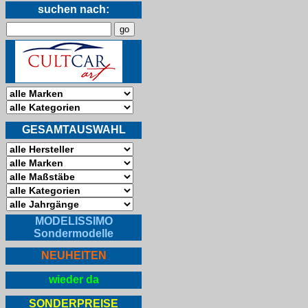
suchen nach:
GESAMTAUSWAHL
MODELISSIMO
Sondermodelle
NEUHEITEN
wieder da
SONDERPREISE