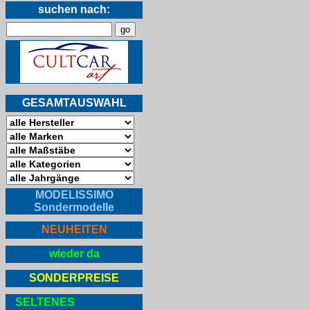
suchen nach:
GESAMTAUSWAHL
MODELISSIMO
Sondermodelle
NEUHEITEN
wieder da
SONDERPREISE
SELTENES