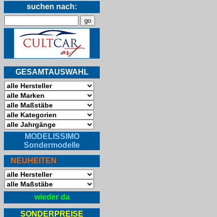
suchen nach:
GESAMTAUSWAHL
MODELISSIMO
Sondermodelle
NEUHEITEN
wieder da
SONDERPREISE