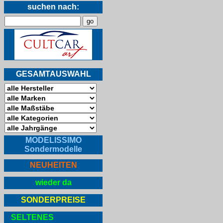
suchen nach:
GESAMTAUSWAHL
MODELISSIMO
Sondermodelle
NEUHEITEN
wieder da
SONDERPREISE
SELTENES