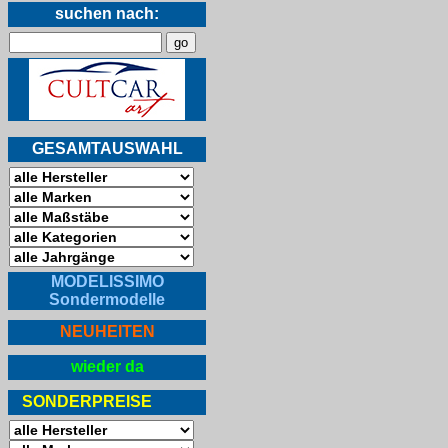
suchen nach:
GESAMTAUSWAHL
MODELISSIMO
Sondermodelle
NEUHEITEN
wieder da
SONDERPREISE