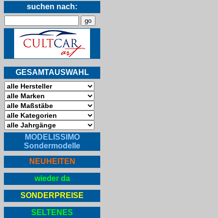
suchen nach:
GESAMTAUSWAHL
MODELISSIMO
Sondermodelle
NEUHEITEN
wieder da
SONDERPREISE
SELTENES