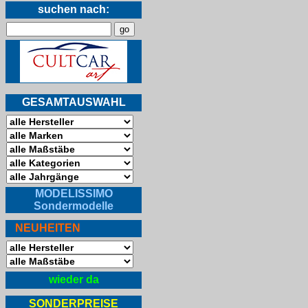
suchen nach:
GESAMTAUSWAHL
MODELISSIMO
Sondermodelle
NEUHEITEN
wieder da
SONDERPREISE