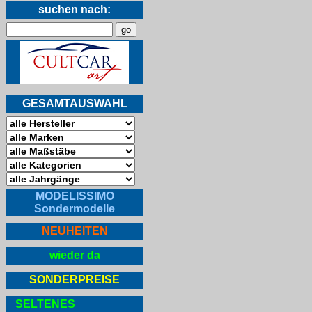
suchen nach:
GESAMTAUSWAHL
MODELISSIMO
Sondermodelle
NEUHEITEN
wieder da
SONDERPREISE
SELTENES