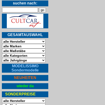
suchen nach:
GESAMTAUSWAHL
MODELISSIMO
Sondermodelle
NEUHEITEN
wieder da
SONDERPREISE