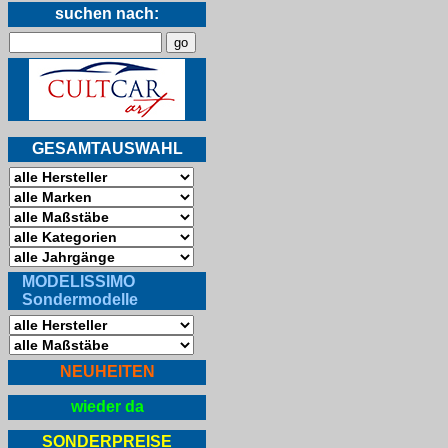
suchen nach:
GESAMTAUSWAHL
MODELISSIMO
Sondermodelle
NEUHEITEN
wieder da
SONDERPREISE