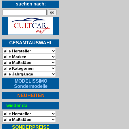
suchen nach:
GESAMTAUSWAHL
MODELISSIMO
Sondermodelle
NEUHEITEN
wieder da
SONDERPREISE