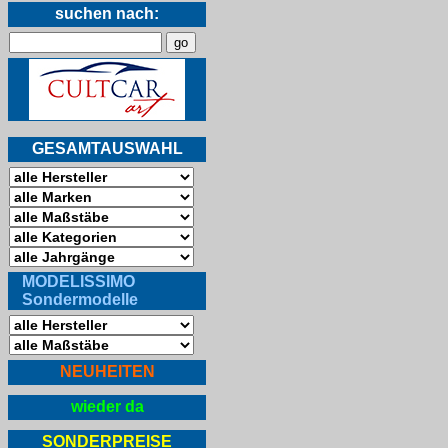
suchen nach:
GESAMTAUSWAHL
MODELISSIMO
Sondermodelle
NEUHEITEN
wieder da
SONDERPREISE