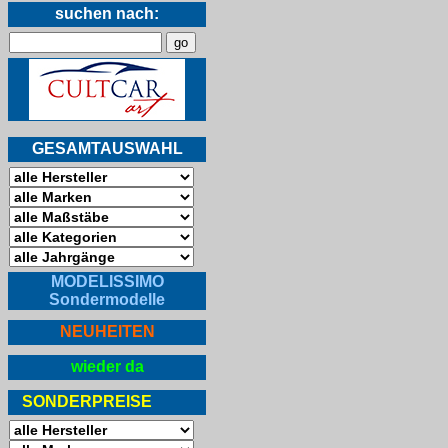
suchen nach:
GESAMTAUSWAHL
MODELISSIMO
Sondermodelle
NEUHEITEN
wieder da
SONDERPREISE